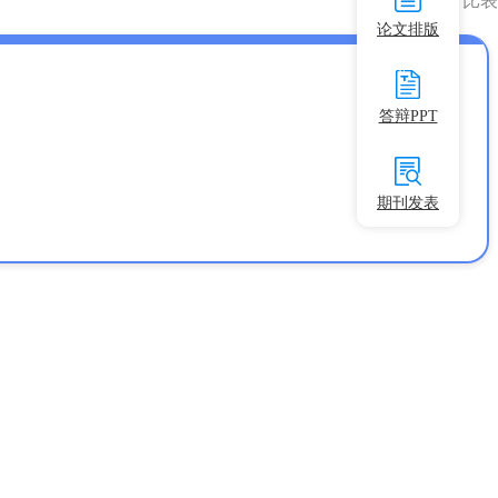
数据库对比表
论文排版
答辩PPT
17个
期刊发表