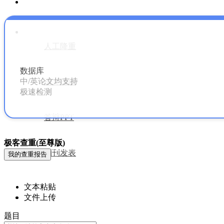
论文服务
论文服务
人工降重
数据库
人工降重
中/英论文均支持
论文排版
极速检测
论文排版
答辩PPT
极客查重(至尊版)
答辩PPT
期刊发表
我的查重报告
期刊发表
文本粘贴
文件上传
论文查重
题目