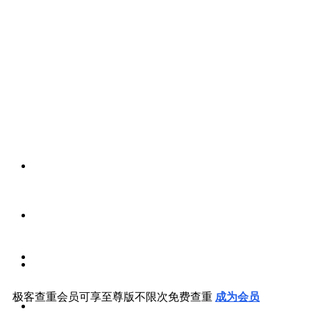
首 页
首页
智能降重
极客查重会员可享至尊版不限次免费查重
成为会员
降重结果